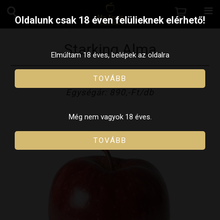
Oldalunk csak 18 éven felülieknek elérhető!
Starking Alma
Elmúltam 18 éves, belépek az oldalra
TOVÁBB
Ár: 890,-Ft
Egységár: 890,-Ft/db
Még nem vagyok 18 éves.
TOVÁBB