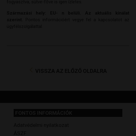
fogyasztva, sütve-főve is igen ízletes.
Származási hely: EU- n belüli. Az aktuális kínálat
szerint.
Pontos információért vegye fel a kapcsolatot az
ügyfélszolgálattal.
VISSZA AZ ELŐZŐ OLDALRA
FONTOS INFORMÁCIÓK
Adatvédelmi nyilatkozat
ÁSZF