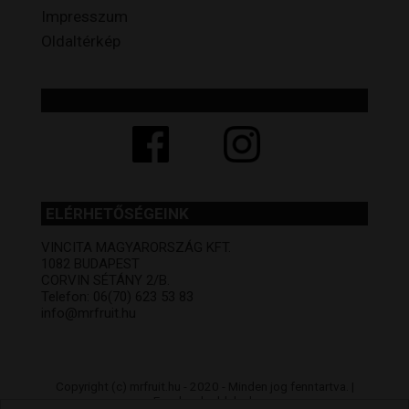
Impresszum
Oldaltérkép
ELÉRHETŐSÉGEINK
VINCITA MAGYARORSZÁG KFT.
1082 BUDAPEST
CORVIN SÉTÁNY 2/B.
Telefon: 06(70) 623 53 83
info@mrfruit.hu
Copyright (c) mrfruit.hu - 2020 - Minden jog fenntartva. |
Facebook oldalunk