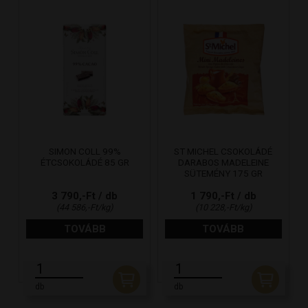
SIMON COLL 99%
ST MICHEL CSOKOLÁDÉ
ÉTCSOKOLÁDÉ 85 GR
DARABOS MADELEINE
SÜTEMÉNY 175 GR
3 790,-Ft / db
1 790,-Ft / db
(44 586,-Ft/kg)
(10 228,-Ft/kg)
TOVÁBB
TOVÁBB
db
db