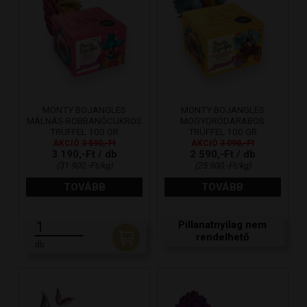
MONTY BOJANGLES
MONTY BOJANGLES
MÁLNÁS-ROBBANÓCUKROS
MOGYORÓDARABOS
TRÜFFEL 100 GR
TRÜFFEL 100 GR
AKCIÓ
3 590,-Ft
AKCIÓ
3 090,-Ft
3 190,-Ft / db
2 590,-Ft / db
(31 900,-Ft/kg)
(25 900,-Ft/kg)
TOVÁBB
TOVÁBB
Pillanatnyilag nem
rendelhető
db