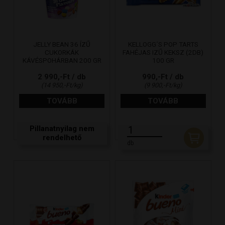
JELLY BEAN 36 ÍZŰ
KELLOGG´S POP TARTS
CUKORKÁK
FAHÉJAS IZŰ KEKSZ (2DB)
KÁVÉSPOHÁRBAN 200 GR
100 GR
2 990,-Ft / db
990,-Ft / db
(14 950,-Ft/kg)
(9 900,-Ft/kg)
TOVÁBB
TOVÁBB
Pillanatnyilag nem
rendelhető
db