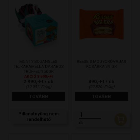
MONTY BOJANGLES
REESE´S MOGYORÓVAJAS
TEJKARAMELLA DARABOS
KOSÁRKA 39 GR
TRÜFFEL 150GR
AKCIÓ
3 590,-Ft
2 990,-Ft / db
890,-Ft / db
(19 931,-Ft/kg)
(22 820,-Ft/kg)
TOVÁBB
TOVÁBB
Pillanatnyilag nem
rendelhető
db