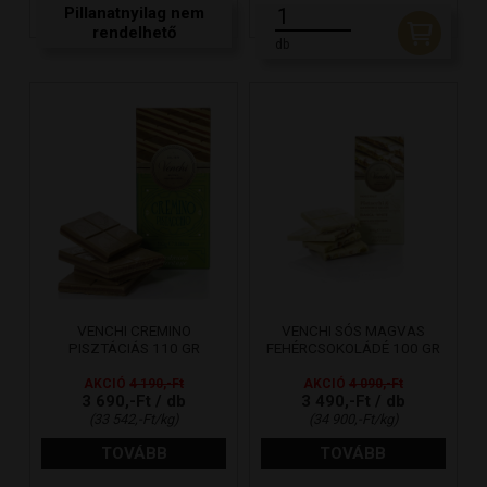
Pillanatnyilag nem
rendelhető
db
VENCHI CREMINO
VENCHI SÓS MAGVAS
PISZTÁCIÁS 110 GR
FEHÉRCSOKOLÁDÉ 100 GR
AKCIÓ
4 190,-Ft
AKCIÓ
4 090,-Ft
3 690,-Ft / db
3 490,-Ft / db
(33 542,-Ft/kg)
(34 900,-Ft/kg)
TOVÁBB
TOVÁBB