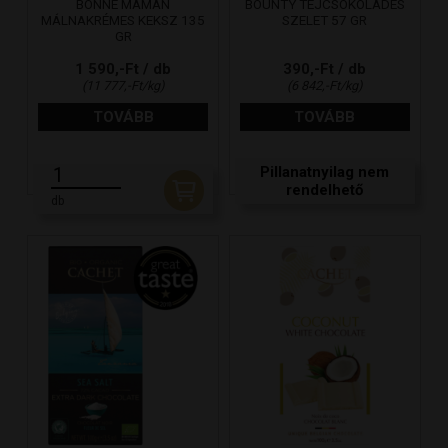
BONNE MAMAN
BOUNTY TEJCSOKOLÁDÉS
MÁLNAKRÉMES KEKSZ 135
SZELET 57 GR
GR
1 590,-Ft / db
390,-Ft / db
(11 777,-Ft/kg)
(6 842,-Ft/kg)
TOVÁBB
TOVÁBB
Pillanatnyilag nem
rendelhető
db