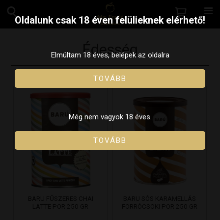
Oldalunk csak 18 éven felülieknek elérhető!
Édesség
Elmúltam 18 éves, belépek az oldalra
TOVÁBB
Még nem vagyok 18 éves.
TOVÁBB
BARU FŰSZERES CHAI
BARU SÓS KARAMELLÁS
LATTE POR 250 GR
FORRÓCSOKI POR 250 GR