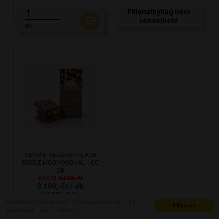
Pillanatnyilag nem
rendelhető
db
VENCHI TEJCSOKOLÁDÉ
EGÉSZ MOGYORÓVAL 100
GR
AKCIÓ
4 090,-Ft
3 490,-Ft / db
(34 900,-Ft/kg)
Weboldalunk használatával jóváhagyja a cookie-k (sütik)
Elfogadom
TOVÁBB
használatát.
További információk