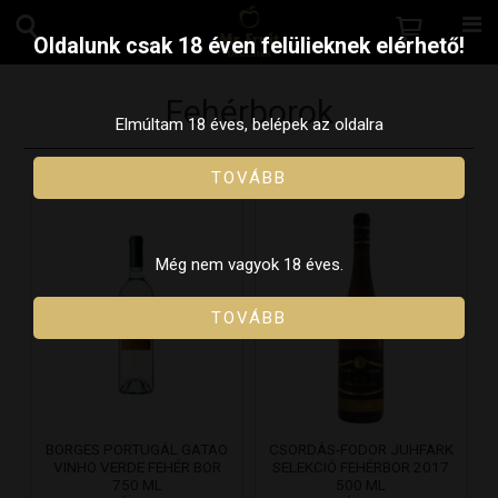
Oldalunk csak 18 éven felülieknek elérhető!
Fehérborok
Elmúltam 18 éves, belépek az oldalra
TOVÁBB
Még nem vagyok 18 éves.
TOVÁBB
BORGES PORTUGÁL GATAO
CSORDÁS-FODOR JUHFARK
VINHO VERDE FEHÉR BOR
SELEKCIÓ FEHÉRBOR 2017
750 ML
500 ML