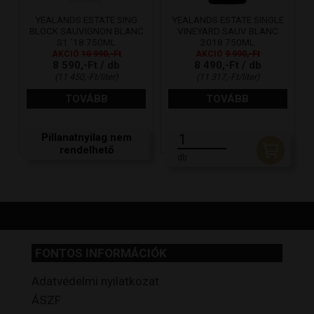
YEALANDS ESTATE SING
YEALANDS ESTATE SINGLE
BLOCK SAUVIGNON BLANC
VINEYARD SAUV BLANC
S1 ´18 750ML
2018 750ML
AKCIÓ
10 990,-Ft
AKCIÓ
9 990,-Ft
8 590,-Ft / db
8 490,-Ft / db
(11 450,-Ft/liter)
(11 317,-Ft/liter)
TOVÁBB
TOVÁBB
Pillanatnyilag nem
rendelhető
db
FONTOS INFORMÁCIÓK
Adatvédelmi nyilatkozat
ÁSZF