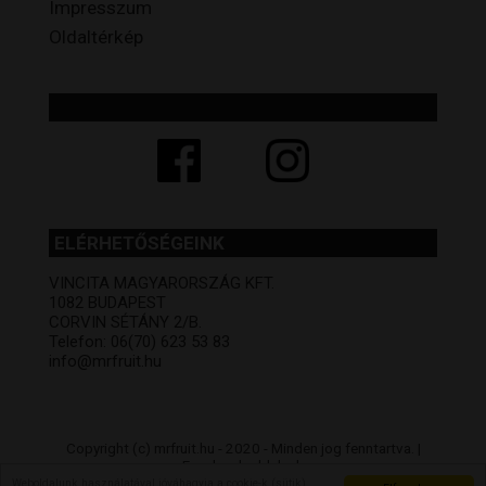
Impresszum
Oldaltérkép
ELÉRHETŐSÉGEINK
VINCITA MAGYARORSZÁG KFT.
1082 BUDAPEST
CORVIN SÉTÁNY 2/B.
Telefon: 06(70) 623 53 83
info@mrfruit.hu
Copyright (c) mrfruit.hu - 2020 - Minden jog fenntartva. |
Facebook oldalunk
Az árak csak online vásárlás esetén értendőek, üzleteink árai
Weboldalunk használatával jóváhagyja a cookie-k (sütik)