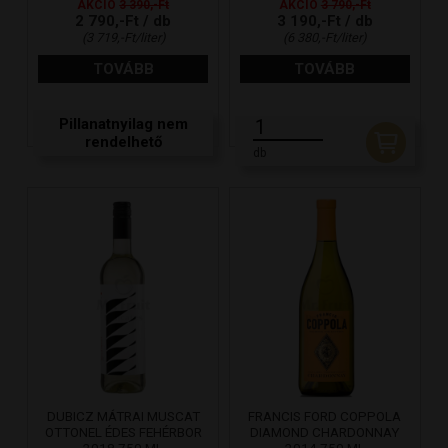
AKCIÓ
3 390,-Ft
AKCIÓ
3 790,-Ft
2 790,-Ft / db
3 190,-Ft / db
(3 719,-Ft/liter)
(6 380,-Ft/liter)
TOVÁBB
TOVÁBB
Pillanatnyilag nem
rendelhető
db
DUBICZ MÁTRAI MUSCAT
FRANCIS FORD COPPOLA
OTTONEL ÉDES FEHÉRBOR
DIAMOND CHARDONNAY