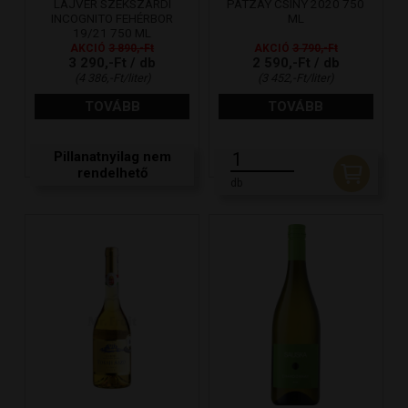
LAJVÉR SZEKSZÁRDI
PÁTZAY CSÍNY 2020 750
INCOGNITO FEHÉRBOR
ML
19/21 750 ML
AKCIÓ
3 890,-Ft
AKCIÓ
3 790,-Ft
3 290,-Ft / db
2 590,-Ft / db
(4 386,-Ft/liter)
(3 452,-Ft/liter)
TOVÁBB
TOVÁBB
Pillanatnyilag nem
rendelhető
db