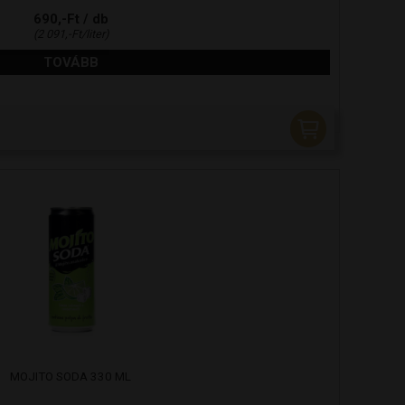
690,-Ft / db
(2 091,-Ft/liter)
TOVÁBB
MOJITO SODA 330 ML