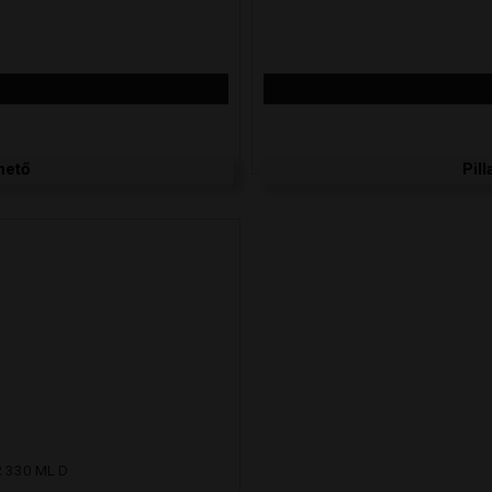
hető
Pil
 330 ML D