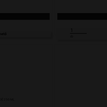
hető
db
DÉ 250 ML