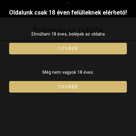
Oldalunk csak 18 éven felülieknek elérhető!
Szénsavas üdítők
Elmúltam 18 éves, belépek az oldalra
TOVÁBB
Még nem vagyok 18 éves.
TOVÁBB