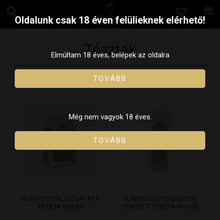
Oldalunk csak 18 éven felülieknek elérhető!
Tészták
Elmúltam 18 éves, belépek az oldalra
TOVÁBB
Még nem vagyok 18 éves.
TOVÁBB
RUMMO FUSILLI CSAVART
RUMMO GLUTÉNMENTES
TÉSZTA 500 GR
SPAGETTI TÉSZTA 400 GR