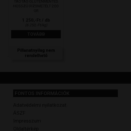
TAOTAO GLUTÉNMENTES
HOSSZÚ RIZSMETÉLT 200
GR
1 250,-Ft / db
(6 250,-Ft/kg)
TOVÁBB
Pillanatnyilag nem
rendelhető
FONTOS INFORMÁCIÓK
Adatvédelmi nyilatkozat
ÁSZF
Impresszum
Oldaltérkép