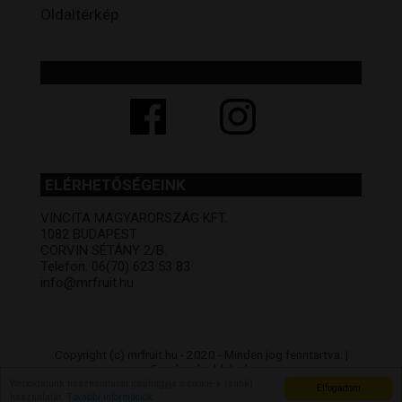
Oldaltérkép
ELÉRHETŐSÉGEINK
VINCITA MAGYARORSZÁG KFT.
1082 BUDAPEST
CORVIN SÉTÁNY 2/B.
Telefon: 06(70) 623 53 83
info@mrfruit.hu
Copyright (c) mrfruit.hu - 2020 - Minden jog fenntartva. |
Facebook oldalunk
Az árak csak online vásárlás esetén értendőek, üzleteink árai
Weboldalunk használatával jóváhagyja a cookie-k (sütik)
Elfogadom
különbözhetnek.
használatát.
További információk