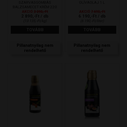
SZARVASGOMBÁS
OLÍVAOLAJ 1 L
BALZSAMECET KRÉM 220
GR
AKCIÓ
3 090,-Ft
AKCIÓ
7 690,-Ft
2 890,-Ft / db
6 190,-Ft / db
(13 135,-Ft/kg)
(6 190,-Ft/liter)
TOVÁBB
TOVÁBB
Pillanatnyilag nem
Pillanatnyilag nem
rendelhető
rendelhető