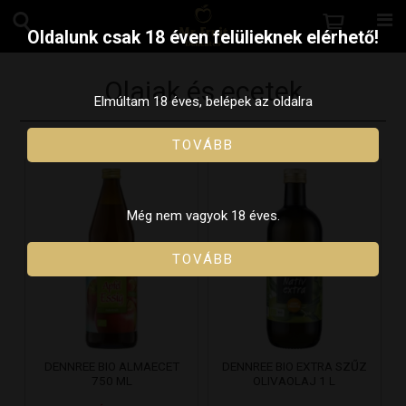
Oldalunk csak 18 éven felülieknek elérhető!
Olajak és ecetek
Elmúltam 18 éves, belépek az oldalra
TOVÁBB
Még nem vagyok 18 éves.
TOVÁBB
DENNREE BIO ALMAECET
DENNREE BIO EXTRA SZŰZ
750 ML
OLIVAOLAJ 1 L