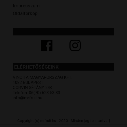
Impresszum
Oldaltérkép
ELÉRHETŐSÉGEINK
VINCITA MAGYARORSZÁG KFT.
1082 BUDAPEST
CORVIN SÉTÁNY 2/B.
Telefon: 06(70) 623 53 83
info@mrfruit.hu
Copyright (c) mrfruit.hu - 2020 - Minden jog fenntartva. |
Facebook oldalunk