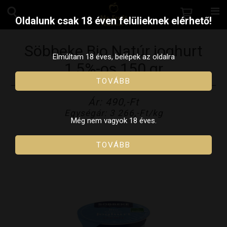
Oldalunk csak 18 éven felülieknek elérhető!
Söbbeke Bio Natúr joghurt
Elmúltam 18 éves, belépek az oldalra
1,5%-os 150 gr
TOVÁBB
Ár: 490,-Ft
Egységár: 3 266,-Ft/kg
Még nem vagyok 18 éves.
TOVÁBB