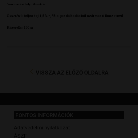
Származási hely: Ausztria
teljes
tej 1,5% *,
*Bio gazdálkodásból származó összetevő
Összetétel:
Kiszerelés:
150 gr
VISSZA AZ ELŐZŐ OLDALRA
FONTOS INFORMÁCIÓK
Adatvédelmi nyilatkozat
ÁSZF