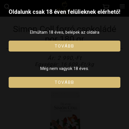
Oldalunk csak 18 éven felülieknek elérhető!
Simon Coll forró csokoládé
Elmúltam 18 éves, belépek az oldalra
por 180 gr
TOVÁBB
Ár: 2 990,-Ft
Egységár: 16 609,-Ft/kg
Még nem vagyok 18 éves.
TOVÁBB