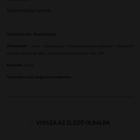
Gluténmentes termék.
Származási hely: Spanyolország
Összetétel:
cukor, kakaómassza, kukoricakeményítő,csökkentett zsírtartalmú
kakaópor, kakaóvaj, fahéj. Kakaó szárazanyag tartalom: min. 28%
Kiszerelés:
200 gr
Nyomokban tejet, mogyorót tartalmazhat.
VISSZA AZ ELŐZŐ OLDALRA