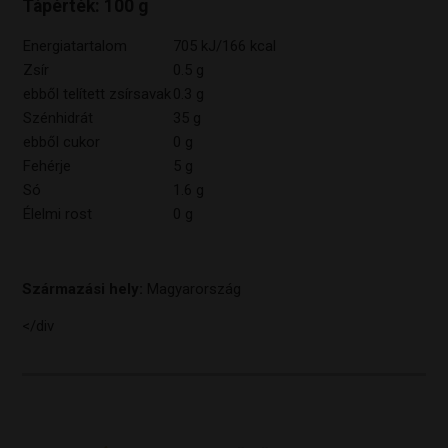
Tápérték: 100 g
Energiatartalom
705 kJ/166 kcal
Zsír
0.5 g
ebből telített zsírsavak
0.3 g
Szénhidrát
35 g
ebből cukor
0 g
Fehérje
5 g
Só
1.6 g
Élelmi rost
0 g
Származási hely:
Magyarország
</div