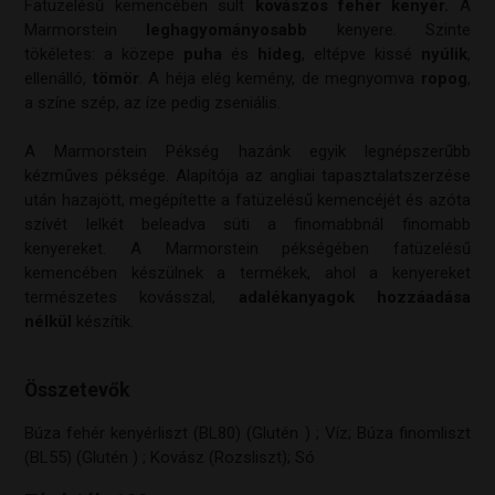
Fatüzelésű kemencében sült
kovászos fehér kenyér.
A
Marmorstein
leghagyományosabb
kenyere. Szinte
tökéletes: a közepe
puha
és
hideg
, eltépve kissé
nyúlik
,
ellenálló,
tömör
. A héja elég kemény, de megnyomva
ropog
,
a színe szép, az íze pedig zseniális.
A Marmorstein Pékség hazánk egyik legnépszerűbb
kézműves péksége. Alapítója az angliai tapasztalatszerzése
után hazajött, megépítette a fatüzelésű kemencéjét és azóta
szívét lelkét beleadva süti a finomabbnál finomabb
kenyereket. A Marmorstein pékségében fatüzelésű
kemencében készülnek a termékek, ahol a kenyereket
természetes kovásszal,
adalékanyagok hozzáadása
nélkül
készítik.
Összetevők
Búza fehér kenyérliszt (BL80) (Glutén ) ; Víz; Búza finomliszt
(BL55) (Glutén ) ; Kovász (Rozsliszt); Só