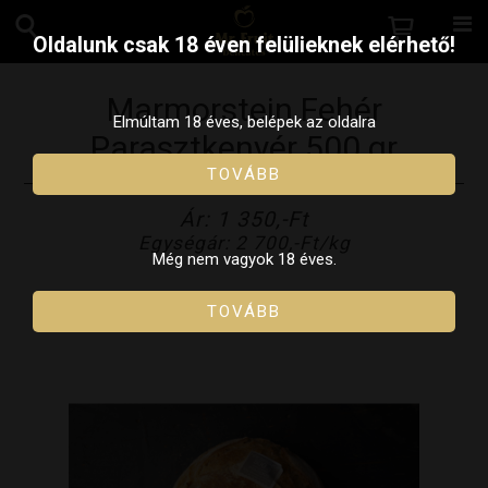
Oldalunk csak 18 éven felülieknek elérhető!
Marmorstein Fehér
Elmúltam 18 éves, belépek az oldalra
Parasztkenyér 500 gr
TOVÁBB
Ár: 1 350,-Ft
Egységár: 2 700,-Ft/kg
Még nem vagyok 18 éves.
TOVÁBB