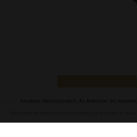
Kecsketej Németországból. Az Andechser bio kecsketeje
tartalmaznak.
Weboldalunk használatával jóváhagyja a cookie-k (sütik
Származási hely: Németország
Összetétel:
kecsketej* legalább 3,0% zsírtartalommal,
stabilizálószer: nátrium-c