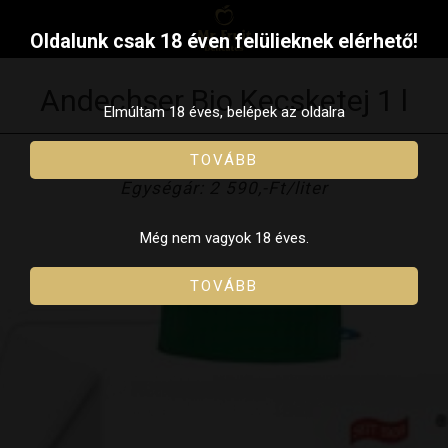
Oldalunk csak 18 éven felülieknek elérhető!
Andechser Bio Kecsketej 1 l
Elmúltam 18 éves, belépek az oldalra
TOVÁBB
Ár: 2 590,-Ft
Egységár: 2 590,-Ft/liter
Még nem vagyok 18 éves.
TOVÁBB