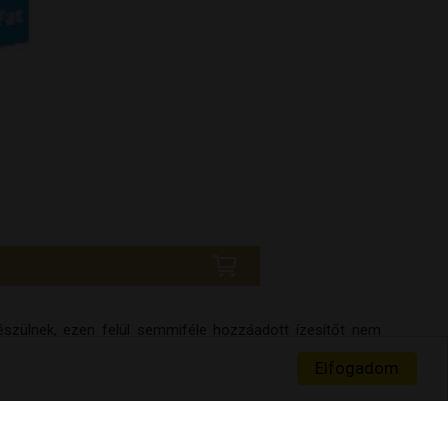
észülnek, ezen felül semmiféle hozzáadott ízesítőt nem
Elfogadom