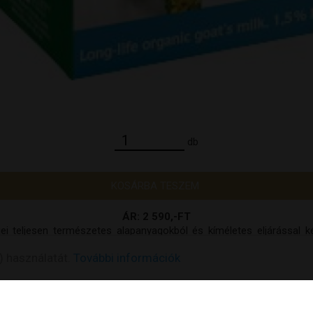
db
KOSÁRBA TESZEM
ÁR: 2 590,-FT
i teljesen természetes alapanyagokból és kíméletes eljárással k
) használatát.
További információk
*Ellenőrzött bio gazdálkodásból származó összetevő
itrát.
*